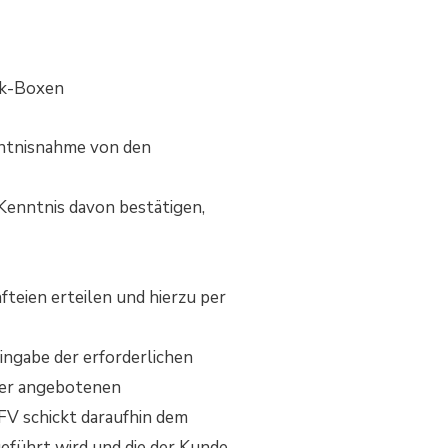
ck-Boxen
nntnisnahme von den
Kenntnis davon bestätigen,
teien erteilen und hierzu per
ngabe der erforderlichen
der angebotenen
FV schickt daraufhin dem
eführt wird und die der Kunde