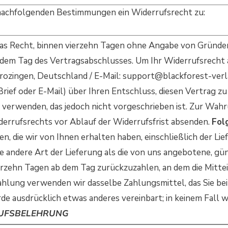
 nachfolgenden Bestimmungen ein Widerrufsrecht zu:
as Recht, binnen vierzehn Tagen ohne Angabe von Gründen
b dem Tag des Vertragsabschlusses. Um Ihr Widerrufsrecht
rozingen, Deutschland / E-Mail: support@blackforest-verla
Brief oder E-Mail) über Ihren Entschluss, diesen Vertrag zu 
erwenden, das jedoch nicht vorgeschrieben ist. Zur Wahru
iderrufsrechts vor Ablauf der Widerrufsfrist absenden.
Fol
en, die wir von Ihnen erhalten haben, einschließlich der L
ine andere Art der Lieferung als die von uns angebotene, g
erzehn Tagen ab dem Tag zurückzuzahlen, an dem die Mitte
zahlung verwenden wir dasselbe Zahlungsmittel, das Sie be
rde ausdrücklich etwas anderes vereinbart; in keinem Fall
RUFSBELEHRUNG