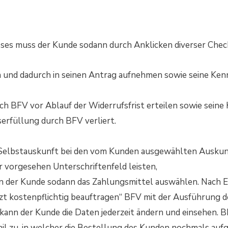
sses muss der Kunde sodann durch Anklicken diverser Che
 und dadurch in seinen Antrag aufnehmen sowie seine Ke
h BFV vor Ablauf der Widerrufsfrist erteilen sowie seine 
serfüllung durch BFV verliert.
 Selbstauskunft bei den vom Kunden ausgewählten Auskunf
 vorgesehen Unterschriftenfeld leisten,
n der Kunde sodann das Zahlungsmittel auswählen. Nach Ei
tzt kostenpflichtig beauftragen“ BFV mit der Ausführung 
ann der Kunde die Daten jederzeit ändern und einsehen. B
l zu, in welcher die Bestellung des Kunden nochmals aufg