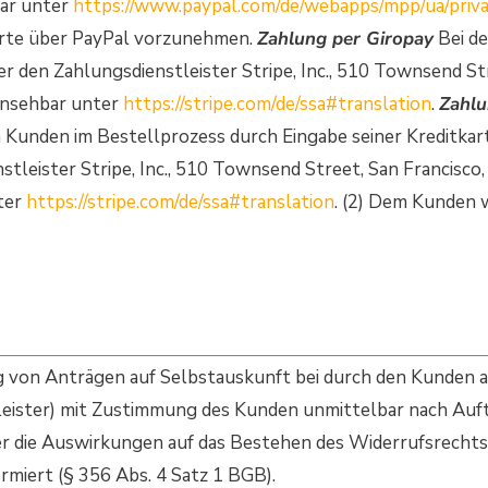
ar unter
https://www.paypal.com/de/webapps/mpp/ua/priv
tkarte über PayPal vorzunehmen.
Zahlung per Giropay
Bei de
 den Zahlungsdienstleister Stripe, Inc., 510 Townsend Str
insehbar unter
https://stripe.com/de/ssa#translation
.
Zahlu
 Kunden im Bestellprozess durch Eingabe seiner Kreditkar
tleister Stripe, Inc., 510 Townsend Street, San Francisco
ter
https://stripe.com/de/ssa#translation
. (2) Dem Kunden 
lung von Anträgen auf Selbstauskunft bei durch den Kunde
eister) mit Zustimmung des Kunden unmittelbar nach Auft
ber die Auswirkungen auf das Bestehen des Widerrufsrecht
miert (§ 356 Abs. 4 Satz 1 BGB).